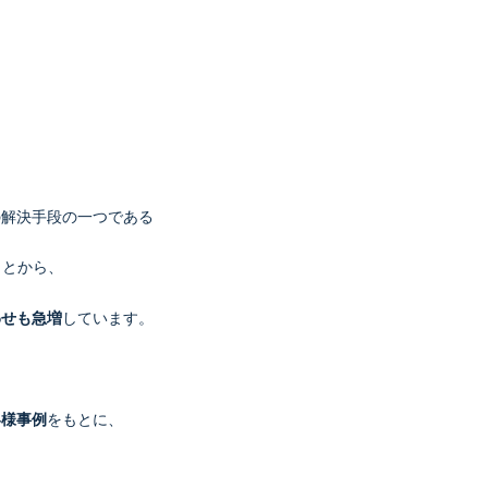
の解決手段の一つである
ことから、
わせも急増
しています。
客様事例
をもとに、