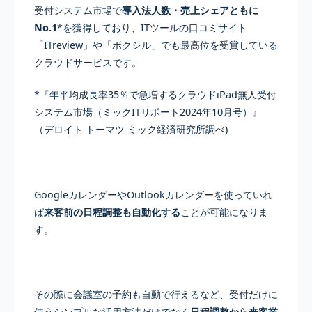
受付システム市場で
導入法人数・売上シェアともに
No.1
*を獲得しており、ITツールの口コミサイト
「ITreview」や「ボクシル」でも最高位を受賞している
クラウドサービスです。
*『年平均成長率35％で急増するクラウドiPad無人受付
システム市場（ミックITリポート2024年10月号）』
（デロイト トーマツ ミック経済研究所調べ)
GoogleカレンダーやOutlookカレンダーを使っていれ
ば
来客前の日程調整も自動化する
ことが可能になりま
す。
その際に会議室の予約も自動で行えるなど、受付だけに
使うシンプルな活用方法だけでなく
日程調整から来客業