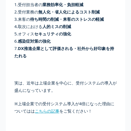
1.受付担当者の
業務効率化・負担軽減
2.受付業務の
無人化・省人化によるコスト削減
3.来客の
待ち時間の削減・来客のストレスの軽減
4.取次における
人的ミスの削減
5.オフィス
セキュリティの強化
6.
感染症対策の強化
7.
DX推進企業として評価される・社外から好印象を持
たれる
実は、近年は上場企業を中心に、受付システムの導入が
盛んになっています。
※上場企業での受付システム導入が4倍になった理由に
ついてはは
こちらの記事
をご覧ください！