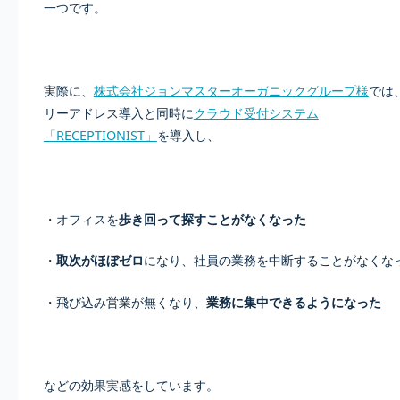
一つです。
実際に、
株式会社ジョンマスターオーガニックグループ様
では
リーアドレス導入と同時に
クラウド受付システム
「RECEPTIONIST」
を導入し、
・オフィスを
歩き回って探すことがなくなった
・
取次がほぼゼロ
になり、社員の業務を中断することがなくな
・飛び込み営業が無くなり、
業務に集中できるようになった
などの効果実感をしています。