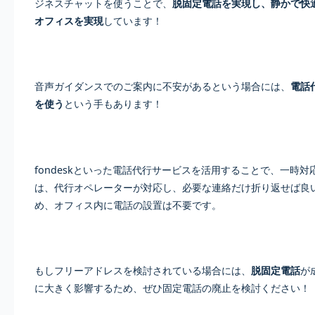
ジネスチャットを使うことで、
脱固定電話を実現し、静かで快
オフィスを実現
しています！
音声ガイダンスでのご案内に不安があるという場合には、
電話
を使う
という手もあります！
fondeskといった電話代行サービスを活用することで、一時対
は、代行オペレーターが対応し、必要な連絡だけ折り返せば良
め、オフィス内に電話の設置は不要です。
もしフリーアドレスを検討されている場合には、
脱固定電話
が
に大きく影響するため、ぜひ固定電話の廃止を検討ください！