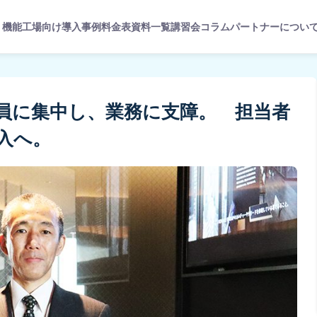
機能
工場向け
導入事例
料金表
資料一覧
講習会
コラム
パートナーについ
員に集中し、業務に支障。 担当者
入へ。