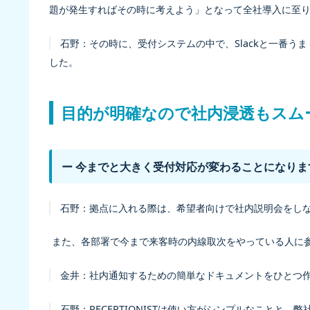
題が発生すればその時に考えよう」となって全社導入に至
石野：
その時に、受付システムの中で、Slackと一番
した。
目的が明確なので社内浸透もスム
ー 今までと大きく受付対応が変わることになり
石野：
拠点に入れる際は、希望者向けで社内説明会をし
また、各部署で今まで来客時の内線取次をやっている人に
金井：
社内通知するための簡単なドキュメントをひとつ
石野：
RECEPTIONISTは使い方がシンプルなこと